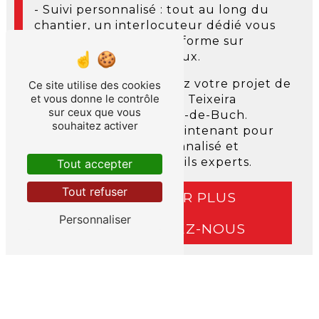
- Suivi personnalisé : tout au long du
chantier, un interlocuteur dédié vous
accompagne et vous informe sur
l'avancement des travaux.
N'hésitez plus et confiez votre projet de
Ce site utilise des cookies
et vous donne le contrôle
ravalement de façade à Teixeira
sur ceux que vous
Construction à La Teste-de-Buch.
souhaitez activer
Contactez-nous dès maintenant pour
obtenir un devis personnalisé et
bénéficier de nos conseils experts.
Tout accepter
Tout refuser
EN SAVOIR PLUS
Personnaliser
CONTACTEZ-NOUS