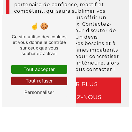
partenaire de confiance, réactif et
compétent, qui saura sublimer vos
espaces intérieurs et vous offrir un
cadre de vie harmonieux. Contactez-
nous dès aujourd'hui pour discuter de
Ce site utilise des cookies
votre projet et obtenir un devis
et vous donne le contrôle
personnalisé, adapté à vos besoins et à
sur ceux que vous
votre budget. Nous sommes impatients
souhaitez activer
de travailler avec vous pour concrétiser
vos projets de peinture intérieure, alors
Tout accepter
n'attendez plus pour nous contacter !
Tout refuser
EN SAVOIR PLUS
Personnaliser
CONTACTEZ-NOUS